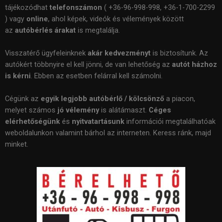
tájékozódhat
telefonszámon
( +36-96-998-998, +36-1-700-2299
) vagy
online
, ahol képek, videók és vélemények között
az
autóbérlés árakat
is megtalálja.
Visszatérő ügyfeleinknek
akár kedvezményt
is biztosítunk. Az
autókért többnyire el kell jönni, de van lehetőség az
autót házhoz
is kérni
. Ebben az esetben felárral kell számolni.
Cégünk az
egyik legjobb autóbérlő / kölcsönző
a piacon,
melyet számos
jó vélemény
is alátámaszt.
Céges
elérhetőségünk
és
nyitvatartásunk
információi megtalálhatóak
weboldalunkon valamint bárhol az interneten. Keress ránk, majd
minket.