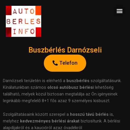
Skip
Me
to
BUSZBÉRLÉS ELÉRHETŐSÉG
content
Buszbérlés Darnózseli
Telefon
Darnózseli területén is elérhető a
b
uszbérlés
szolgáltatásunk.
Kínálatunkban számos
olcsó autóbusz bérlési
lehetőség
található, melyek közül biztosan megtalálja az Ön igényeinek
leginkább megfelelő 8+1 fős azaz 9 személyes kisbuszt.
Szolgáltatásaink között szerepel a
hosszú távú bérlés
is,
melyhez
kedvezményes bérlési árakat
biztosítunk. A bérlési
alapdíjakról és a kaucióról azaz óvadékról