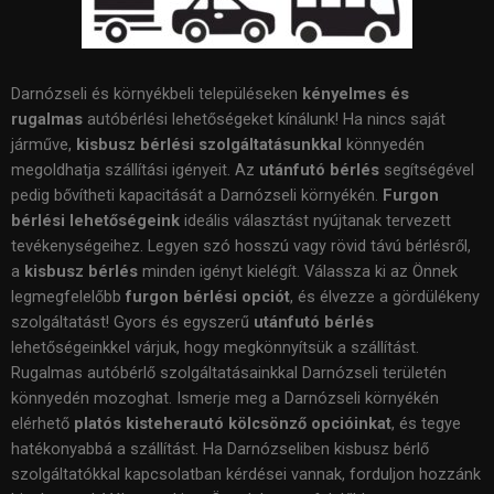
Darnózseli és környékbeli településeken
kényelmes és
rugalmas
autóbérlési lehetőségeket kínálunk! Ha nincs saját
járműve,
kisbusz bérlési szolgáltatásunkkal
könnyedén
megoldhatja szállítási igényeit. Az
utánfutó bérlés
segítségével
pedig bővítheti kapacitását a Darnózseli környékén.
Furgon
bérlési lehetőségeink
ideális választást nyújtanak tervezett
tevékenységeihez. Legyen szó hosszú vagy rövid távú bérlésről,
a
kisbusz bérlés
minden igényt kielégít. Válassza ki az Önnek
legmegfelelőbb
furgon bérlési opciót
, és élvezze a gördülékeny
szolgáltatást! Gyors és egyszerű
utánfutó bérlés
lehetőségeinkkel várjuk, hogy megkönnyítsük a szállítást.
Rugalmas autóbérlő szolgáltatásainkkal Darnózseli területén
könnyedén mozoghat. Ismerje meg a Darnózseli környékén
elérhető
platós kisteherautó kölcsönző opcióinkat
, és tegye
hatékonyabbá a szállítást. Ha Darnózseliben kisbusz bérlő
szolgáltatókkal kapcsolatban kérdései vannak, forduljon hozzánk