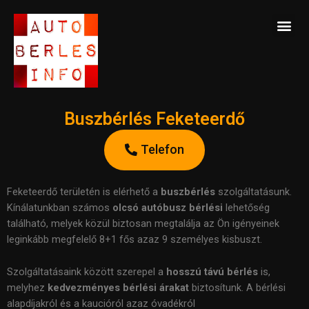
Skip
Me
to
content
Buszbérlés Feketeerdő
Telefon
Feketeerdő területén is elérhető a
b
uszbérlés
szolgáltatásunk.
Kínálatunkban számos
olcsó autóbusz bérlési
lehetőség
található, melyek közül biztosan megtalálja az Ön igényeinek
leginkább megfelelő 8+1 fős azaz 9 személyes kisbuszt.
Szolgáltatásaink között szerepel a
hosszú távú bérlés
is,
melyhez
kedvezményes bérlési árakat
biztosítunk. A bérlési
alapdíjakról és a kaucióról azaz óvadékról