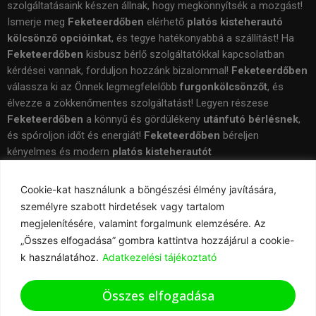
szolgáltatásaink készen állnak, hogy megkönnyítsék a mozgást!
Ismerje meg
Feketeerdőben
elérhető
platós kisteherautó
kölcsönző opcióinkat
, és tegye hatékonyabbá a szállítást! Ha
Feketeerdőben
kisbusz bérlő szolgáltatókkal kapcsolatban
kérdései vannak, forduljon hozzánk bizalommal!
Feketeerdőben
válassza ki az Önnek legmegfelelőbb
furgonkölcsönzőt
, és
élvezze a zökkenőmentes szolgáltatást! Legyen részese
Feketeerdőben
a könnyű és gördülékeny
utánfutó bérlésnek
,
és spóroljon időt és energiát!
Feketeerdőben
béreljen
kényelmes és modern
platós kisteherautót
szolgáltatásainkkal
, és élvezze a rugalmasságot!
Cookie-kat használunk a böngészési élmény javítására,
személyre szabott hirdetések vagy tartalom
megjelenítésére, valamint forgalmunk elemzésére. Az
„Összes elfogadása” gombra kattintva hozzájárul a cookie-
Tartalomjegyzék
k használatához.
Adatkezelési tájékoztató
Összes elfogadása
Copyright © 2026 Buszbérlés Mosonmagyaróvár | taxi & transfer