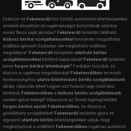
Fedezze fel
Feketeerdő
-höz kötődő autóbérlési lehetőségeinket,
amelyek kényelmet és rugalmasságot biztosítanak utazása
során! Nincs saját járműve?
Feketeerdő
területén található
kisbusz bérlési szolgáltatásunkkal
könnyedén megoldhatja
szállítási igényeit! Szüksége van megbízható szállítási
megoldásra?
Feketeerdő
környékén
utánfutó bérlés
szolgáltatásunkkal
bővítheti kapacitását!
Feketeerdő
területén
keres
furgon bérlési lehetőséget
? Forduljon hozzánk, és
élvezze a rugalmas megoldásokat!
Feketeerdőben
tervezett
tevékenységéhez
platós kisteherautó bérlés szolgáltatásunk
ideális választás lehet! Legyen szó hosszú vagy rövid távú
bérlésről,
Feketeerdőben
a
kisbusz bérlés szolgáltatásunk
minden igényt kielégít! Válassza ki az Önnek legmegfelelőbb
furgon bérlési opciót Feketeerdőben
, és élvezze a
gördülékeny szolgáltatást!
Feketeerdő
területén gyors és
egyszerű
utánfutó bérlés
lehetőségeinkkel várjuk, hogy
megkönnyítsük a szállítást!
Feketeerdőben
rugalmas autóbérlő