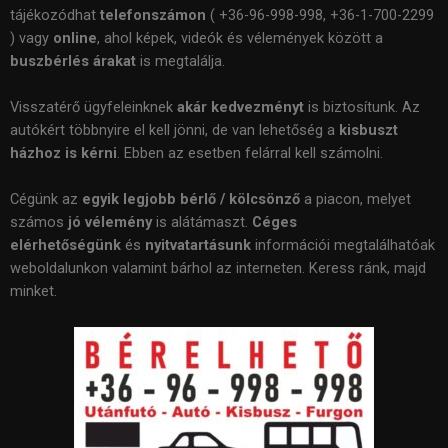
tájékozódhat
telefonszámon
( +36-96-998-998, +36-1-700-2299
) vagy
online
, ahol képek, videók és vélemények között a
buszbérlés árakat
is megtalálja.
Visszatérő ügyfeleinknek
akár kedvezményt
is biztosítunk. Az
autókért többnyire el kell jönni, de van lehetőség a
kisbuszt
házhoz is kérni
. Ebben az esetben felárral kell számolni.
Cégünk az
egyik legjobb bérlő / kölcsönző
a piacon, melyet
számos
jó vélemény
is alátámaszt.
Céges
elérhetőségünk
és
nyitvatartásunk
információi megtalálhatóak
weboldalunkon valamint bárhol az interneten. Keress ránk, majd
minket.