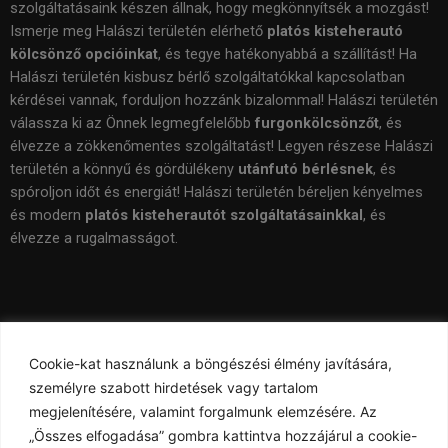
szolgáltatásaink készen állnak, hogy megkönnyítsék a mozgást!
Ismerje meg Halászi területén elérhető
platós kisteherautó
kölcsönző opcióinkat
, és tegye hatékonyabbá a szállítást! Ha
Halászi területén kisbusz bérlő szolgáltatókkal kapcsolatban
kérdései vannak, forduljon hozzánk bizalommal! Halászi területén
válassza ki az Önnek legmegfelelőbb
furgonkölcsönzőt
, és
élvezze a zökkenőmentes szolgáltatást! Legyen részese Halászi
területén a könnyű és gördülékeny
utánfutó bérlésnek
, és
spóroljon időt és energiát! Halászi területén béreljen kényelmes
és modern
platós kisteherautót szolgáltatásainkkal
, és
élvezze a rugalmasságot.
Cookie-kat használunk a böngészési élmény javítására,
Tartalomjegyzék
személyre szabott hirdetések vagy tartalom
megjelenítésére, valamint forgalmunk elemzésére. Az
„Összes elfogadása” gombra kattintva hozzájárul a cookie-