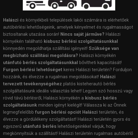
Halászi
és környékbeli települések lakói számára is elérhetőek
autóbérlési lehetőségeink, amelyek kényelmet és rugalmasságot
biztosítanak utazása során!
Nincs saját járműve?
Halászi
környékén található
kisbusz bérlési szolgáltatásunkkal
könnyedén megoldhatja szállítási igényeit!
Szüksége van
megbízható szállítási megoldásra?
Halászi környékén
utánfutó bérlés szolgáltatásunkkal
bővítheti kapacitását!
Furgon bérlési lehetőséget
keres Halászi területén? Forduljon
hozzánk, és élvezze a rugalmas megoldásokat!
Halászi
tervezett tevékenységéhez
platós kisteherautó bérlés
szolgáltatásunk ideális választás lehet! Legyen szó hosszú vagy
rövid távú bérlésről, Halászi környékén a
kisbusz bérlés
szolgáltatásunk
minden igényt kielégít! Válassza ki az Önnek
legmegfelelőbb
furgon bérlési opciót Halászi
területén, és
élvezze a gördülékeny szolgáltatást! Halászi területén gyors és
egyszerű
utánfutó bérlés
lehetőségeinkkel várjuk, hogy
megkönnyítsük a szállítást! Halászi területén rugalmas autóbérlő