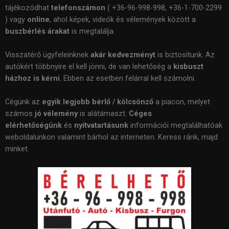
tájékozódhat
telefonszámon
( +36-96-998-998, +36-1-700-2299
) vagy
online
, ahol képek, videók és vélemények között a
buszbérlés árakat
is megtalálja.
Visszatérő ügyfeleinknek
akár kedvezményt
is biztosítunk. Az
autókért többnyire el kell jönni, de van lehetőség a
kisbuszt
házhoz is kérni
. Ebben az esetben felárral kell számolni.
Cégünk az
egyik legjobb bérlő / kölcsönző
a piacon, melyet
számos
jó vélemény
is alátámaszt.
Céges
elérhetőségünk
és
nyitvatartásunk
információi megtalálhatóak
weboldalunkon valamint bárhol az interneten. Keress ránk, majd
minket.