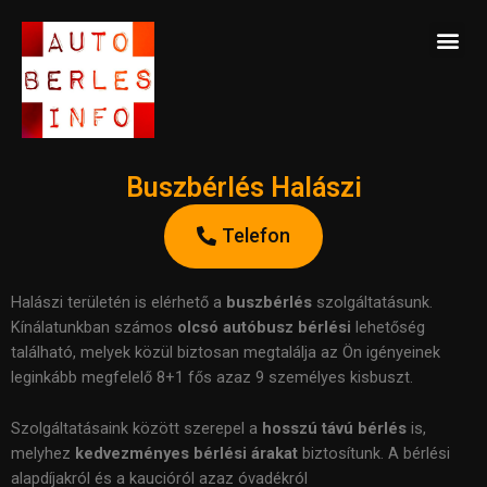
Skip
Me
to
BUSZBÉRLÉS ELÉRHETŐSÉG
content
Buszbérlés Halászi
Telefon
Halászi területén is elérhető a
b
uszbérlés
szolgáltatásunk.
Kínálatunkban számos
olcsó autóbusz bérlési
lehetőség
található, melyek közül biztosan megtalálja az Ön igényeinek
leginkább megfelelő 8+1 fős azaz 9 személyes kisbuszt.
Szolgáltatásaink között szerepel a
hosszú távú bérlés
is,
melyhez
kedvezményes bérlési árakat
biztosítunk. A bérlési
alapdíjakról és a kaucióról azaz óvadékról