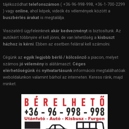
tájékozódhat
telefonszámon
( +36-96-998-998, +36-1-700-2299
) vagy
online
, ahol képek, videók és vélemények között a
buszbérlés árakat
is megtalálja.
Visszatérő ügyfeleinknek
akár kedvezményt
is biztosítunk. Az
autókért többnyire el kell jönni, de van lehetőség a
kisbuszt
házhoz is kérni
. Ebben az esetben felárral kell számolni.
Cégünk az
egyik legjobb bérlő / kölcsönző
a piacon, melyet
számos
jó vélemény
is alátámaszt.
Céges
elérhetőségünk
és
nyitvatartásunk
információi megtalálhatóak
weboldalunkon valamint bárhol az interneten. Keress ránk, majd
minket.