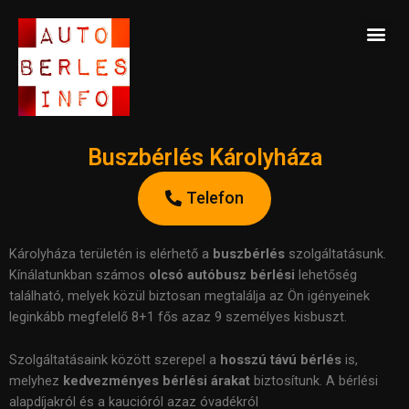
Skip
Me
to
content
Buszbérlés Károlyháza
Telefon
Károlyháza területén is elérhető a
b
uszbérlés
szolgáltatásunk.
Kínálatunkban számos
olcsó autóbusz bérlési
lehetőség
található, melyek közül biztosan megtalálja az Ön igényeinek
leginkább megfelelő 8+1 fős azaz 9 személyes kisbuszt.
Szolgáltatásaink között szerepel a
hosszú távú bérlés
is,
melyhez
kedvezményes bérlési árakat
biztosítunk. A bérlési
alapdíjakról és a kaucióról azaz óvadékról