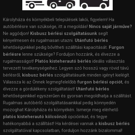
Károlyháza és környékbeli települések lakói, figyelem! Ha
autóbérlésre van szüksége, itt a megoldás!
Nincs saját járműve?
Ne aggódjon!
Kisbusz bérlési szolgáltatásunk
segít
kényelmesen és rugalmasan utazni.
Utánfutó bérlés
lehetőségünkkel pedig bővítheti szállítási kapacitását.
Furgon
bérlésre
lenne szüksége? Forduljon hozzánk, és élvezze a
rugalmasságot!
Platós kisteherautó bérlés
ideális választás
tervezett tevékenységeihez. Legyen szó hosszú vagy rövid távú
bérlésről,
kisbusz bérlés
szolgáltatásunk minden igényt kielégít.
Válassza ki az Önnek legmegfelelőbb
furgon bérlési opciót
, és
élvezze a gördülékeny szolgáltatást!
Utánfutó bérlés
lehetőségeinkkel egyszerűen és gyorsan megoldhatja a szállítást.
Rugalmas autóbérlő szolgáltatásainkkal pedig könnyedén
mozoghat Károlyháza és környékén. Ismerje meg elérhető
platós kisteherautó kölcsönző
opcióinkat, és tegye
hatékonyabbá a szállítást! Ha kérdései vannak a
kisbusz bérlés
szolgáltatóival kapcsolatban, forduljon hozzánk bizalommal!